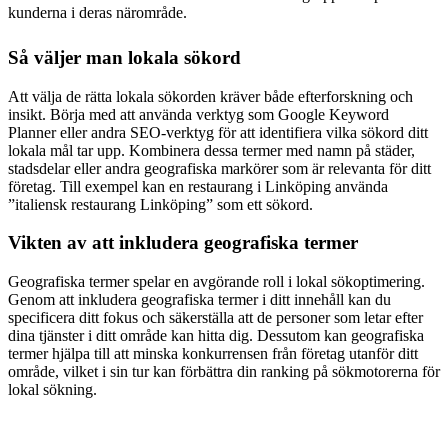
kunderna i deras närområde.
Så väljer man lokala sökord
Att välja de rätta lokala sökorden kräver både efterforskning och
insikt. Börja med att använda verktyg som Google Keyword
Planner eller andra SEO-verktyg för att identifiera vilka sökord ditt
lokala mål tar upp. Kombinera dessa termer med namn på städer,
stadsdelar eller andra geografiska markörer som är relevanta för ditt
företag. Till exempel kan en restaurang i Linköping använda
”italiensk restaurang Linköping” som ett sökord.
Vikten av att inkludera geografiska termer
Geografiska termer spelar en avgörande roll i lokal sökoptimering.
Genom att inkludera geografiska termer i ditt innehåll kan du
specificera ditt fokus och säkerställa att de personer som letar efter
dina tjänster i ditt område kan hitta dig. Dessutom kan geografiska
termer hjälpa till att minska konkurrensen från företag utanför ditt
område, vilket i sin tur kan förbättra din ranking på sökmotorerna för
lokal sökning.