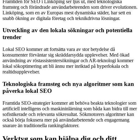
Framtiden för SEO i Linköping ser ljus ut, med teknologiska
framsteg och förändrade användarbeteenden som driver evolutionen.
Linköping, som en av Europas mest dynamiska städer, har sett en
snabb ökning av digitala företag och teknikdrivna lösningar.
Utveckling av den lokala sökningar och potentiella
trender
Lokal SEO kommer att fortsätta vara av stor betydelse då
konsumenter förväntar sig skräddarsydda upplevelser. Med ökad
användning av röstassistentersökningar och AR-teknologi kommer
lokal sökoptimering att bli ännu mer inriktad på hyperlokala och
realtidsupplevelser.
Teknologiska framsteg och nya algoritmer som kan
påverka lokal SEO
Framtida SEO-strategier kommer att behöva beakta teknologier som
artificiell intelligens och maskininlärning som båda kan bidra till mer
sofistikerade och relevanta sökresultat. Sökmotorers algoritmer kan
också börja fokusera mer på användarbeteende och engagemang
snarare än traditionella rankingfaktorer.
Verktyg som kan hjälpa dig och ditt