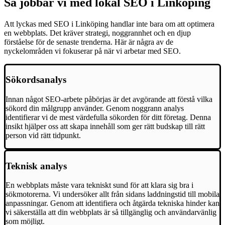
Så jobbar vi med lokal SEO i Linköping
Att lyckas med SEO i Linköping handlar inte bara om att optimera
en webbplats. Det kräver strategi, noggrannhet och en djup
förståelse för de senaste trenderna. Här är några av de
nyckelområden vi fokuserar på när vi arbetar med SEO.
Sökordsanalys
Innan något SEO-arbete påbörjas är det avgörande att förstå vilka
sökord din målgrupp använder. Genom noggrann analys
identifierar vi de mest värdefulla sökorden för ditt företag. Denna
insikt hjälper oss att skapa innehåll som ger rätt budskap till rätt
person vid rätt tidpunkt.
Teknisk analys
En webbplats måste vara tekniskt sund för att klara sig bra i
sökmotorerna. Vi undersöker allt från sidans laddningstid till mobila
anpassningar. Genom att identifiera och åtgärda tekniska hinder kan
vi säkerställa att din webbplats är så tillgänglig och användarvänlig
som möjligt.