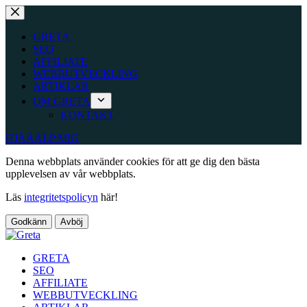
Hoppa
till
innehåll
GRETA
SEO
AFFILIATE
WEBBUTVECKLING
ARTIKLAR
OM GRETA
KONTAKT
HJÄÄÄLP MIG
Denna webbplats använder cookies för att ge dig den bästa
upplevelsen av vår webbplats.
Läs
integritetspolicyn
här!
Godkänn
Avböj
GRETA
SEO
AFFILIATE
WEBBUTVECKLING