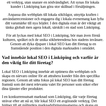
ett verktyg, utan snarare en nödvändighet. Att synas för lokala
kunder i Linköping kan göra stor skillnad i försäljningen.
Anpassa din webbplats till lokala sökfrågor, utnyttja kraften i
användarrecensioner och engagera dig i lokala evenemang kan lyfta
ditt varumärke till nya höjder. I den digitala eran är det viktigt att
tänka globalt men agera lokalt, särskilt i en stad som Linköping.
För att lyckas med lokal SEO i Linköping, bör man även förstå
kulturen, språket och de unika sökbeteendena hos stadens invånare.
Genom att dyka djupare i lokal SEO kan ditt företag ta en
framstående position i den digitala marknaden i området.
Vad innebär lokal SEO i Linköping och varför är
den viktig för ditt företag?
Lokal SEO i Linköping innebär att optimera din webbplats och
skapa en närvaro online för att attrahera kunder från den specifika
regionen. Genom att sätta fokus på lokal SEO kan ditt företag
framstå som det mest relevanta valet för personer som söker efter
dina tjänster eller produkter.
I en konkurrensutsatt marknad som Linköping, där varje företag
strävar efter att stå ut, blir lokal SEO ett avgörande verktyg. Det
hjälper till att målinrikta marknadsföringsinsatserna och skapa en