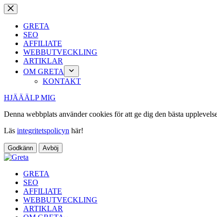
Hoppa
till
innehåll
GRETA
SEO
AFFILIATE
WEBBUTVECKLING
ARTIKLAR
OM GRETA
KONTAKT
HJÄÄÄLP MIG
Denna webbplats använder cookies för att ge dig den bästa upplevels
Läs
integritetspolicyn
här!
Godkänn
Avböj
GRETA
SEO
AFFILIATE
WEBBUTVECKLING
ARTIKLAR