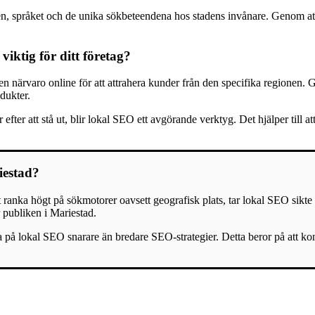
en, språket och de unika sökbeteendena hos stadens invånare. Genom att
iktig för ditt företag?
 närvaro online för att attrahera kunder från den specifika regionen. G
odukter.
efter att stå ut, blir lokal SEO ett avgörande verktyg. Det hjälper till
iestad?
ranka högt på sökmotorer oavsett geografisk plats, tar lokal SEO sikte på
 publiken i Mariestad.
ra på lokal SEO snarare än bredare SEO-strategier. Detta beror på att k