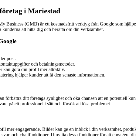
företag i Mariestad
My Business (GMB) är ett kostnadsfritt verktyg från Google som hjälper
a kunderna att hitta dig och berätta om din verksamhet.
 Google
ler post.
kontaktuppgifter och betalningsmetoder.
 kan göra din profil mer attraktiv.
ering hjälper kunder att få den senaste informationen.
förbättra ditt företags synlighet och öka chansen att en potentiell kund
ra på ett professionellt sätt och försök att lösa problemet.
il mer engagerande. Bilder kan ge en inblick i din verksamhet, produkte
ar, och chattfunktioner. Utnyttja dessa funktioner för att engagera din