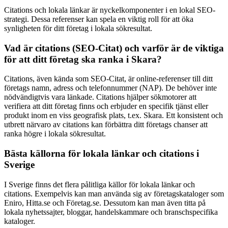
Citations och lokala länkar är nyckelkomponenter i en lokal SEO-
strategi. Dessa referenser kan spela en viktig roll för att öka
synligheten för ditt företag i lokala sökresultat.
Vad är citations (SEO-Citat) och varför är de viktiga
för att ditt företag ska ranka i Skara?
Citations, även kända som SEO-Citat, är online-referenser till ditt
företags namn, adress och telefonnummer (NAP). De behöver inte
nödvändigtvis vara länkade. Citations hjälper sökmotorer att
verifiera att ditt företag finns och erbjuder en specifik tjänst eller
produkt inom en viss geografisk plats, t.ex. Skara. Ett konsistent och
utbrett närvaro av citations kan förbättra ditt företags chanser att
ranka högre i lokala sökresultat.
Bästa källorna för lokala länkar och citations i
Sverige
I Sverige finns det flera pålitliga källor för lokala länkar och
citations. Exempelvis kan man använda sig av företagskataloger som
Eniro, Hitta.se och Företag.se. Dessutom kan man även titta på
lokala nyhetssajter, bloggar, handelskammare och branschspecifika
kataloger.