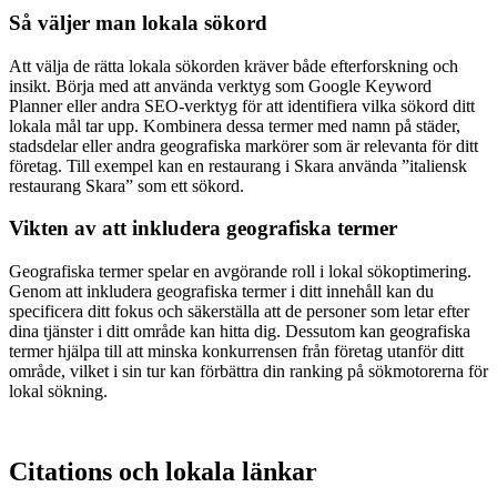
Så väljer man lokala sökord
Att välja de rätta lokala sökorden kräver både efterforskning och
insikt. Börja med att använda verktyg som Google Keyword
Planner eller andra SEO-verktyg för att identifiera vilka sökord ditt
lokala mål tar upp. Kombinera dessa termer med namn på städer,
stadsdelar eller andra geografiska markörer som är relevanta för ditt
företag. Till exempel kan en restaurang i Skara använda ”italiensk
restaurang Skara” som ett sökord.
Vikten av att inkludera geografiska termer
Geografiska termer spelar en avgörande roll i lokal sökoptimering.
Genom att inkludera geografiska termer i ditt innehåll kan du
specificera ditt fokus och säkerställa att de personer som letar efter
dina tjänster i ditt område kan hitta dig. Dessutom kan geografiska
termer hjälpa till att minska konkurrensen från företag utanför ditt
område, vilket i sin tur kan förbättra din ranking på sökmotorerna för
lokal sökning.
Citations och lokala länkar