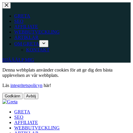
Hoppa
till
innehåll
GRETA
SEO
AFFILIATE
WEBBUTVECKLING
ARTIKLAR
OM GRETA
KONTAKT
HJÄÄÄLP MIG
Denna webbplats använder cookies för att ge dig den bästa
upplevelsen av vår webbplats.
Läs
integritetspolicyn
här!
Godkänn
Avböj
GRETA
SEO
AFFILIATE
WEBBUTVECKLING