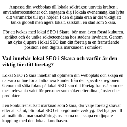
Anpassa din webbplats till lokala sökfrågor, utnyttja kraften i
användarrecensioner och engagera dig i lokala evenemang kan lyfta
ditt varumärke till nya höjder. I den digitala eran är det viktigt att
tänka globalt men agera lokalt, särskilt i en stad som Skara.
För att lyckas med lokal SEO i Skara, bör man även förstå kulturen,
språket och de unika sökbeteendena hos stadens invånare. Genom
att dyka djupare i lokal SEO kan ditt företag ta en framstående
position i den digitala marknaden i området.
Vad innebär lokal SEO i Skara och varför är den
viktig för ditt företag?
Lokal SEO i Skara innebär att optimera din webbplats och skapa en
närvaro online för att attrahera kunder från den specifika regionen.
Genom att sätta fokus på lokal SEO kan ditt företag framstå som det
mest relevanta valet för personer som söker efter dina tjänster eller
produkter.
I en konkurrensutsatt marknad som Skara, där varje företag strävar
efter att stå ut, blir lokal SEO ett avgörande verktyg. Det hjälper till
att målinrikta marknadsföringsinsatserna och skapa en djupare
koppling med den lokala kundbasen.