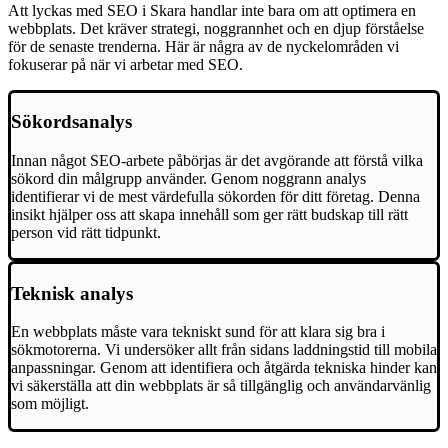
Att lyckas med SEO i Skara handlar inte bara om att optimera en
webbplats. Det kräver strategi, noggrannhet och en djup förståelse
för de senaste trenderna. Här är några av de nyckelområden vi
fokuserar på när vi arbetar med SEO.
Sökordsanalys
Innan något SEO-arbete påbörjas är det avgörande att förstå vilka
sökord din målgrupp använder. Genom noggrann analys
identifierar vi de mest värdefulla sökorden för ditt företag. Denna
insikt hjälper oss att skapa innehåll som ger rätt budskap till rätt
person vid rätt tidpunkt.
Teknisk analys
En webbplats måste vara tekniskt sund för att klara sig bra i
sökmotorerna. Vi undersöker allt från sidans laddningstid till mobila
anpassningar. Genom att identifiera och åtgärda tekniska hinder kan
vi säkerställa att din webbplats är så tillgänglig och användarvänlig
som möjligt.