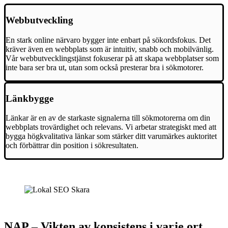
Webbutveckling
En stark online närvaro bygger inte enbart på sökordsfokus. Det
kräver även en webbplats som är intuitiv, snabb och mobilvänlig.
Vår webbutvecklingstjänst fokuserar på att skapa webbplatser som
inte bara ser bra ut, utan som också presterar bra i sökmotorer.
Länkbygge
Länkar är en av de starkaste signalerna till sökmotorerna om din
webbplats trovärdighet och relevans. Vi arbetar strategiskt med att
bygga högkvalitativa länkar som stärker ditt varumärkes auktoritet
och förbättrar din position i sökresultaten.
NAP – Vikten av konsistens i varje ort