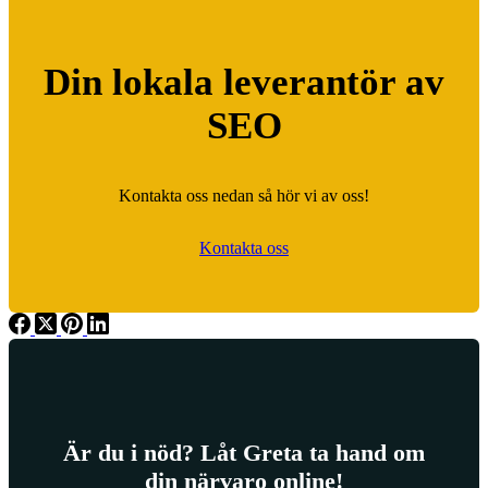
Din lokala leverantör av
SEO
Kontakta oss nedan så hör vi av oss!
Kontakta oss
Är du i nöd? Låt Greta ta hand om
din närvaro online!