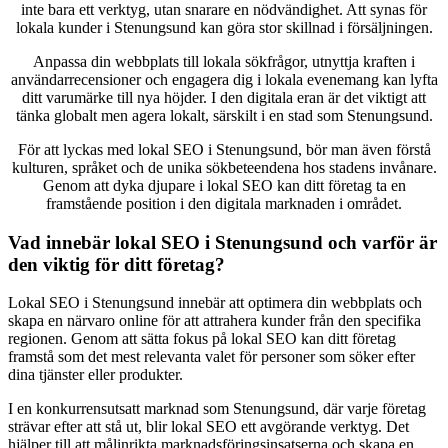
inte bara ett verktyg, utan snarare en nödvändighet. Att synas för
lokala kunder i Stenungsund kan göra stor skillnad i försäljningen.
Anpassa din webbplats till lokala sökfrågor, utnyttja kraften i
användarrecensioner och engagera dig i lokala evenemang kan lyfta
ditt varumärke till nya höjder. I den digitala eran är det viktigt att
tänka globalt men agera lokalt, särskilt i en stad som Stenungsund.
För att lyckas med lokal SEO i Stenungsund, bör man även förstå
kulturen, språket och de unika sökbeteendena hos stadens invånare.
Genom att dyka djupare i lokal SEO kan ditt företag ta en
framstående position i den digitala marknaden i området.
Vad innebär lokal SEO i Stenungsund och varför är
den viktig för ditt företag?
Lokal SEO i Stenungsund innebär att optimera din webbplats och
skapa en närvaro online för att attrahera kunder från den specifika
regionen. Genom att sätta fokus på lokal SEO kan ditt företag
framstå som det mest relevanta valet för personer som söker efter
dina tjänster eller produkter.
I en konkurrensutsatt marknad som Stenungsund, där varje företag
strävar efter att stå ut, blir lokal SEO ett avgörande verktyg. Det
hjälper till att målinrikta marknadsföringsinsatserna och skapa en