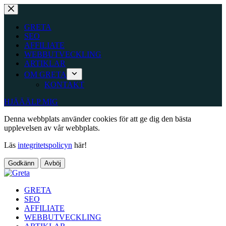
Hoppa
till
innehåll
GRETA
SEO
AFFILIATE
WEBBUTVECKLING
ARTIKLAR
OM GRETA
KONTAKT
HJÄÄÄLP MIG
Denna webbplats använder cookies för att ge dig den bästa
upplevelsen av vår webbplats.
Läs
integritetspolicyn
här!
Godkänn
Avböj
GRETA
SEO
AFFILIATE
WEBBUTVECKLING