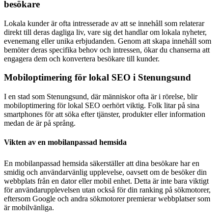
besökare
Lokala kunder är ofta intresserade av att se innehåll som relaterar
direkt till deras dagliga liv, vare sig det handlar om lokala nyheter,
evenemang eller unika erbjudanden. Genom att skapa innehåll som
bemöter deras specifika behov och intressen, ökar du chanserna att
engagera dem och konvertera besökare till kunder.
Mobiloptimering för lokal SEO i Stenungsund
I en stad som Stenungsund, där människor ofta är i rörelse, blir
mobiloptimering för lokal SEO oerhört viktig. Folk litar på sina
smartphones för att söka efter tjänster, produkter eller information
medan de är på språng.
Vikten av en mobilanpassad hemsida
En mobilanpassad hemsida säkerställer att dina besökare har en
smidig och användarvänlig upplevelse, oavsett om de besöker din
webbplats från en dator eller mobil enhet. Detta är inte bara viktigt
för användarupplevelsen utan också för din ranking på sökmotorer,
eftersom Google och andra sökmotorer premierar webbplatser som
är mobilvänliga.