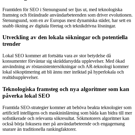
Framtiden för SEO i Stenungsund ser ljus ut, med teknologiska
framsteg och förändrade användarbeteenden som driver evolutionen.
Stenungsund, som en av Europas mest dynamiska städer, har sett en
snabb ökning av digitala företag och teknikdrivna lösningar.
Utveckling av den lokala sökningar och potentiella
trender
Lokal SEO kommer att fortsätta vara av stor betydelse då
konsumenter förväntar sig skräddarsydda upplevelser. Med ökad
användning av röstassistentersökningar och AR-teknologi kommer
lokal sökoptimering att bli ännu mer inriktad på hyperlokala och
realtidsupplevelser.
Teknologiska framsteg och nya algoritmer som kan
påverka lokal SEO
Framtida SEO-strategier kommer att behöva beakta teknologier som
artificiell intelligens och maskininlärning som båda kan bidra till mer
sofistikerade och relevanta sökresultat. Sökmotorers algoritmer kan
också börja fokusera mer på användarbeteende och engagemang
snarare än traditionella rankingfaktorer.