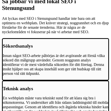
Så jobbar vi med lokal SEO i
Stenungsund
Att lyckas med SEO i Stenungsund handlar inte bara om att
optimera en webbplats. Det kräver strategi, noggrannhet och en djup
förståelse för de senaste trenderna. Här är några av de
nyckelområden vi fokuserar på när vi arbetar med SEO.
Sökordsanalys
Innan något SEO-arbete påbörjas är det avgörande att förstå vilka
sökord din målgrupp använder. Genom noggrann analys
identifierar vi de mest värdefulla sökorden för ditt företag. Denna
insikt hjälper oss att skapa innehåll som ger rätt budskap till rätt
person vid rätt tidpunkt.
Teknisk analys
En webbplats måste vara tekniskt sund för att klara sig bra i
sökmotorerna. Vi undersöker allt från sidans laddningstid till mobila
anpassningar. Genom att identifiera och åtgärda tekniska hinder kan