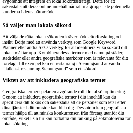
avgörande att integrera en lokal sökordsstrategi. Detta för att
säkerställa att deras online-innehåll når rätt målgrupp – de potentiella
kunderna i deras närområde.
Så väljer man lokala sökord
Att välja de rätta lokala sökorden kräver både efterforskning och
insikt. Börja med att använda verktyg som Google Keyword
Planner eller andra SEO-verktyg för att identifiera vilka sökord ditt
lokala mål tar upp. Kombinera dessa termer med namn på städer,
stadsdelar eller andra geografiska markörer som är relevanta för ditt
företag. Till exempel kan en restaurang i Stenungsund använda
”italiensk restaurang Stenungsund” som ett sökord.
Vikten av att inkludera geografiska termer
Geografiska termer spelar en avgörande roll i lokal sökoptimering.
Genom att inkludera geografiska termer i ditt innehåll kan du
specificera ditt fokus och säkerställa att de personer som letar efter
dina tjänster i ditt område kan hitta dig. Dessutom kan geografiska
termer hjälpa till att minska konkurrensen från företag utanför ditt
område, vilket i sin tur kan förbättra din ranking på sökmotorerna för
lokal sökning.