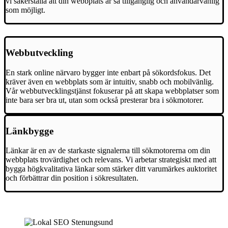
vi säkerställa att din webbplats är så tillgänglig och användarvänlig
som möjligt.
Webbutveckling
En stark online närvaro bygger inte enbart på sökordsfokus. Det
kräver även en webbplats som är intuitiv, snabb och mobilvänlig.
Vår webbutvecklingstjänst fokuserar på att skapa webbplatser som
inte bara ser bra ut, utan som också presterar bra i sökmotorer.
Länkbygge
Länkar är en av de starkaste signalerna till sökmotorerna om din
webbplats trovärdighet och relevans. Vi arbetar strategiskt med att
bygga högkvalitativa länkar som stärker ditt varumärkes auktoritet
och förbättrar din position i sökresultaten.