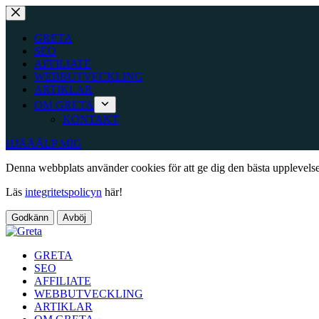
Hoppa
till
innehåll
GRETA
SEO
AFFILIATE
WEBBUTVECKLING
ARTIKLAR
OM GRETA
KONTAKT
HJÄÄÄLP MIG
Denna webbplats använder cookies för att ge dig den bästa upplevels
Läs
integritetspolicyn
här!
Godkänn
Avböj
GRETA
SEO
AFFILIATE
WEBBUTVECKLING
ARTIKLAR