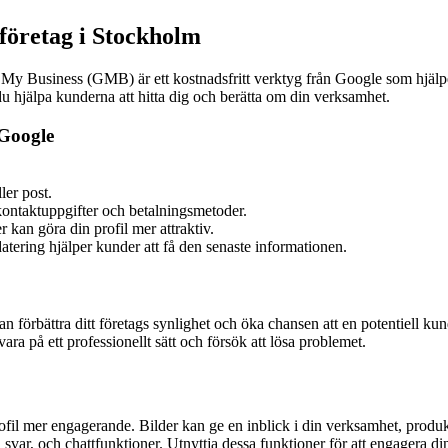
 företag i Stockholm
 My Business (GMB) är ett kostnadsfritt verktyg från Google som hjälpe
du hjälpa kunderna att hitta dig och berätta om din verksamhet.
 Google
ler post.
kontaktuppgifter och betalningsmetoder.
 kan göra din profil mer attraktiv.
ering hjälper kunder att få den senaste informationen.
förbättra ditt företags synlighet och öka chansen att en potentiell kund
ra på ett professionellt sätt och försök att lösa problemet.
il mer engagerande. Bilder kan ge en inblick i din verksamhet, produkte
ar, och chattfunktioner. Utnyttja dessa funktioner för att engagera din