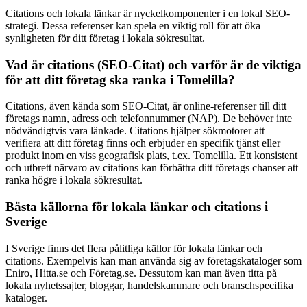
Citations och lokala länkar är nyckelkomponenter i en lokal SEO-
strategi. Dessa referenser kan spela en viktig roll för att öka
synligheten för ditt företag i lokala sökresultat.
Vad är citations (SEO-Citat) och varför är de viktiga
för att ditt företag ska ranka i Tomelilla?
Citations, även kända som SEO-Citat, är online-referenser till ditt
företags namn, adress och telefonnummer (NAP). De behöver inte
nödvändigtvis vara länkade. Citations hjälper sökmotorer att
verifiera att ditt företag finns och erbjuder en specifik tjänst eller
produkt inom en viss geografisk plats, t.ex. Tomelilla. Ett konsistent
och utbrett närvaro av citations kan förbättra ditt företags chanser att
ranka högre i lokala sökresultat.
Bästa källorna för lokala länkar och citations i
Sverige
I Sverige finns det flera pålitliga källor för lokala länkar och
citations. Exempelvis kan man använda sig av företagskataloger som
Eniro, Hitta.se och Företag.se. Dessutom kan man även titta på
lokala nyhetssajter, bloggar, handelskammare och branschspecifika
kataloger.