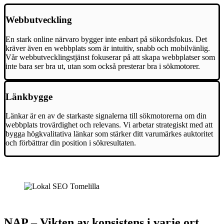
Webbutveckling
En stark online närvaro bygger inte enbart på sökordsfokus. Det
kräver även en webbplats som är intuitiv, snabb och mobilvänlig.
Vår webbutvecklingstjänst fokuserar på att skapa webbplatser som
inte bara ser bra ut, utan som också presterar bra i sökmotorer.
Länkbygge
Länkar är en av de starkaste signalerna till sökmotorerna om din
webbplats trovärdighet och relevans. Vi arbetar strategiskt med att
bygga högkvalitativa länkar som stärker ditt varumärkes auktoritet
och förbättrar din position i sökresultaten.
NAP – Vikten av konsistens i varje ort