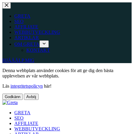
Hoppa
till
innehåll
GRETA
SEO
AFFILIATE
WEBBUTVECKLING
ARTIKLAR
OM GRETA
KONTAKT
HJÄÄÄLP MIG
Denna webbplats använder cookies för att ge dig den bästa
upplevelsen av vår webbplats.
Läs
integritetspolicyn
här!
Godkänn
Avböj
GRETA
SEO
AFFILIATE
WEBBUTVECKLING