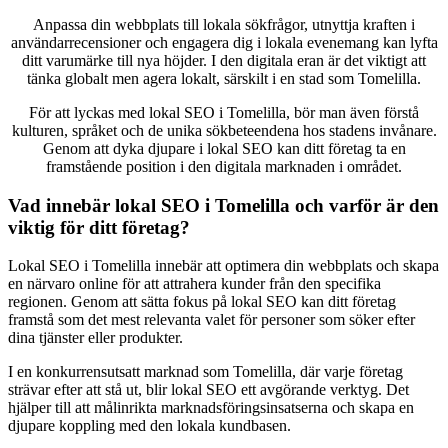
Anpassa din webbplats till lokala sökfrågor, utnyttja kraften i
användarrecensioner och engagera dig i lokala evenemang kan lyfta
ditt varumärke till nya höjder. I den digitala eran är det viktigt att
tänka globalt men agera lokalt, särskilt i en stad som Tomelilla.
För att lyckas med lokal SEO i Tomelilla, bör man även förstå
kulturen, språket och de unika sökbeteendena hos stadens invånare.
Genom att dyka djupare i lokal SEO kan ditt företag ta en
framstående position i den digitala marknaden i området.
Vad innebär lokal SEO i Tomelilla och varför är den
viktig för ditt företag?
Lokal SEO i Tomelilla innebär att optimera din webbplats och skapa
en närvaro online för att attrahera kunder från den specifika
regionen. Genom att sätta fokus på lokal SEO kan ditt företag
framstå som det mest relevanta valet för personer som söker efter
dina tjänster eller produkter.
I en konkurrensutsatt marknad som Tomelilla, där varje företag
strävar efter att stå ut, blir lokal SEO ett avgörande verktyg. Det
hjälper till att målinrikta marknadsföringsinsatserna och skapa en
djupare koppling med den lokala kundbasen.