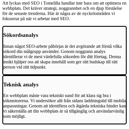
Att lyckas med SEO i Tomelilla handlar inte bara om att optimera en
webbplats. Det kräver strategi, noggrannhet och en djup förståelse
för de senaste trenderna. Här är några av de nyckelområden vi
fokuserar på när vi arbetar med SEO.
Sökordsanalys
Innan något SEO-arbete påbörjas är det avgörande att förstå vilka
sökord din målgrupp använder. Genom noggrann analys
identifierar vi de mest värdefulla sökorden för ditt företag. Denna
insikt hjälper oss att skapa innehåll som ger rätt budskap till rätt
person vid rätt tidpunkt.
Teknisk analys
En webbplats måste vara tekniskt sund för att klara sig bra i
sökmotorerna. Vi undersöker allt från sidans laddningstid till mobila
anpassningar. Genom att identifiera och åtgärda tekniska hinder kan
vi säkerställa att din webbplats är så tillgänglig och användarvänlig
som möjligt.