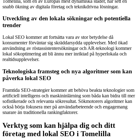
Tomelilla, som en av Europas mest dynamiska städer, har sett en
snabb ökning av digitala företag och teknikdrivna lösningar.
Utveckling av den lokala sökningar och potentiella
trender
Lokal SEO kommer att fortsätta vara av stor betydelse då
konsumenter förväntar sig skräddarsydda upplevelser. Med ökad
användning av röstassistentersökningar och AR-teknologi kommer
lokal sökoptimering att bli ännu mer inriktad på hyperlokala och
realtidsupplevelser.
Teknologiska framsteg och nya algoritmer som kan
påverka lokal SEO
Framtida SEO-strategier kommer att behöva beakta teknologier som
artificiell intelligens och maskininlärning som båda kan bidra till mer
sofistikerade och relevanta sökresultat. Sökmotorers algoritmer kan
också börja fokusera mer på användarbeteende och engagemang
snarare än traditionella rankingfaktorer.
Verktyg som kan hjälpa dig och ditt
företag med lokal SEO i Tomelilla