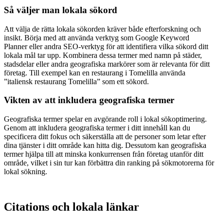
Så väljer man lokala sökord
Att välja de rätta lokala sökorden kräver både efterforskning och
insikt. Börja med att använda verktyg som Google Keyword
Planner eller andra SEO-verktyg för att identifiera vilka sökord ditt
lokala mål tar upp. Kombinera dessa termer med namn på städer,
stadsdelar eller andra geografiska markörer som är relevanta för ditt
företag. Till exempel kan en restaurang i Tomelilla använda
”italiensk restaurang Tomelilla” som ett sökord.
Vikten av att inkludera geografiska termer
Geografiska termer spelar en avgörande roll i lokal sökoptimering.
Genom att inkludera geografiska termer i ditt innehåll kan du
specificera ditt fokus och säkerställa att de personer som letar efter
dina tjänster i ditt område kan hitta dig. Dessutom kan geografiska
termer hjälpa till att minska konkurrensen från företag utanför ditt
område, vilket i sin tur kan förbättra din ranking på sökmotorerna för
lokal sökning.
Citations och lokala länkar