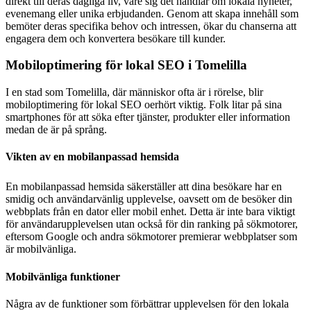
direkt till deras dagliga liv, vare sig det handlar om lokala nyheter,
evenemang eller unika erbjudanden. Genom att skapa innehåll som
bemöter deras specifika behov och intressen, ökar du chanserna att
engagera dem och konvertera besökare till kunder.
Mobiloptimering för lokal SEO i Tomelilla
I en stad som Tomelilla, där människor ofta är i rörelse, blir
mobiloptimering för lokal SEO oerhört viktig. Folk litar på sina
smartphones för att söka efter tjänster, produkter eller information
medan de är på språng.
Vikten av en mobilanpassad hemsida
En mobilanpassad hemsida säkerställer att dina besökare har en
smidig och användarvänlig upplevelse, oavsett om de besöker din
webbplats från en dator eller mobil enhet. Detta är inte bara viktigt
för användarupplevelsen utan också för din ranking på sökmotorer,
eftersom Google och andra sökmotorer premierar webbplatser som
är mobilvänliga.
Mobilvänliga funktioner
Några av de funktioner som förbättrar upplevelsen för den lokala