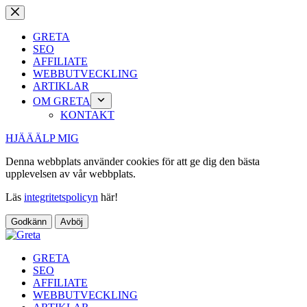
Hoppa
till
innehåll
GRETA
SEO
AFFILIATE
WEBBUTVECKLING
ARTIKLAR
OM GRETA
KONTAKT
HJÄÄÄLP MIG
Denna webbplats använder cookies för att ge dig den bästa
upplevelsen av vår webbplats.
Läs
integritetspolicyn
här!
Godkänn
Avböj
GRETA
SEO
AFFILIATE
WEBBUTVECKLING