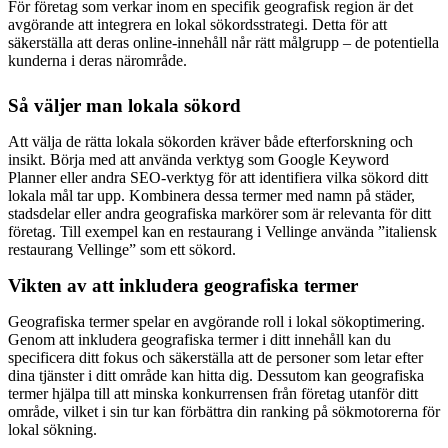
För företag som verkar inom en specifik geografisk region är det
avgörande att integrera en lokal sökordsstrategi. Detta för att
säkerställa att deras online-innehåll når rätt målgrupp – de potentiella
kunderna i deras närområde.
Så väljer man lokala sökord
Att välja de rätta lokala sökorden kräver både efterforskning och
insikt. Börja med att använda verktyg som Google Keyword
Planner eller andra SEO-verktyg för att identifiera vilka sökord ditt
lokala mål tar upp. Kombinera dessa termer med namn på städer,
stadsdelar eller andra geografiska markörer som är relevanta för ditt
företag. Till exempel kan en restaurang i Vellinge använda ”italiensk
restaurang Vellinge” som ett sökord.
Vikten av att inkludera geografiska termer
Geografiska termer spelar en avgörande roll i lokal sökoptimering.
Genom att inkludera geografiska termer i ditt innehåll kan du
specificera ditt fokus och säkerställa att de personer som letar efter
dina tjänster i ditt område kan hitta dig. Dessutom kan geografiska
termer hjälpa till att minska konkurrensen från företag utanför ditt
område, vilket i sin tur kan förbättra din ranking på sökmotorerna för
lokal sökning.