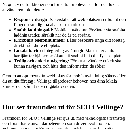
Några av de funktioner som förbättrar upplevelsen för den lokala
användaren inkluderar:
Responsiv design:
Säkerställer att webbplatsen ser bra ut och
fungerar smidigt på alla skärmstorlekar.
Snabb laddningstid:
Mobila användare förväntar sig snabba
laddningstider, särskilt när de är på språng.
Klickbara telefonnummer:
Låter besökare ringa ditt företag
direkt från din webbplats.
Lokala kartor:
Integrering av Google Maps eller andra
karttjänster hjälper besökare att snabbt hitta din fysiska plats.
Tydlig och enkel navigering:
För att användare enkelt ska
kunna navigera och hitta den information de söker.
Genom att optimera din webbplats för mobilanvändning säkerställer
du att ditt företag i Vellinge tillgodoser behoven hos dina lokala
kunder och står ut i den digitala världen.
Hur ser framtiden ut för SEO i Vellinge?
Framtiden för SEO i Vellinge ser ljus ut, med teknologiska framsteg
och förändrade användarbeteenden som driver evolutionen.
Vellinge, som en av Europas mest dynamiska städer, har sett en