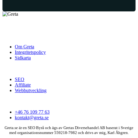
Greta är en SEO Byrå som hjälper företag över hela Europa med
deras närvaro online.
Greta.se
Om Greta
Integritetspolicy
Sidkarta
Våra tjänster
SEO
Affiliate
Webbutveckling
Kontakt
+46 76 109 77 63
kontakt@greta.se
Greta.se är en SEO Byrå och ägs av Gretas Diversehandel AB baserat i Sverige
med organisationsnummer 559218-7982 och drivs av mig, Karl Åhgren.