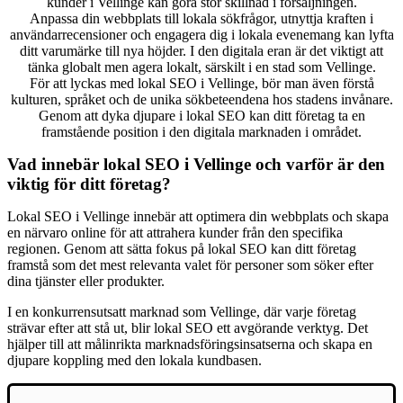
kunder i Vellinge kan göra stor skillnad i försäljningen.
Anpassa din webbplats till lokala sökfrågor, utnyttja kraften i
användarrecensioner och engagera dig i lokala evenemang kan lyfta
ditt varumärke till nya höjder. I den digitala eran är det viktigt att
tänka globalt men agera lokalt, särskilt i en stad som Vellinge.
För att lyckas med lokal SEO i Vellinge, bör man även förstå
kulturen, språket och de unika sökbeteendena hos stadens invånare.
Genom att dyka djupare i lokal SEO kan ditt företag ta en
framstående position i den digitala marknaden i området.
Vad innebär lokal SEO i Vellinge och varför är den
viktig för ditt företag?
Lokal SEO i Vellinge innebär att optimera din webbplats och skapa
en närvaro online för att attrahera kunder från den specifika
regionen. Genom att sätta fokus på lokal SEO kan ditt företag
framstå som det mest relevanta valet för personer som söker efter
dina tjänster eller produkter.
I en konkurrensutsatt marknad som Vellinge, där varje företag
strävar efter att stå ut, blir lokal SEO ett avgörande verktyg. Det
hjälper till att målinrikta marknadsföringsinsatserna och skapa en
djupare koppling med den lokala kundbasen.